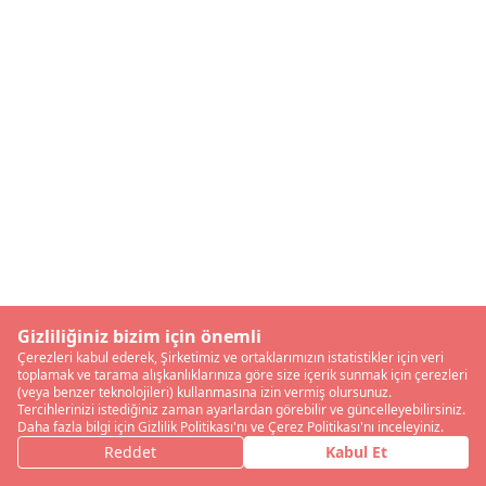
Gizliliğiniz bizim için önemli
Çerezleri kabul ederek, Şirketimiz ve ortaklarımızın istatistikler için veri
toplamak ve tarama alışkanlıklarınıza göre size içerik sunmak için çerezleri
(veya benzer teknolojileri) kullanmasına izin vermiş olursunuz.
Tercihlerinizi istediğiniz zaman ayarlardan görebilir ve güncelleyebilirsiniz.
Daha fazla bilgi için Gizlilik Politikası'nı ve Çerez Politikası'nı inceleyiniz.
Reddet
Kabul Et