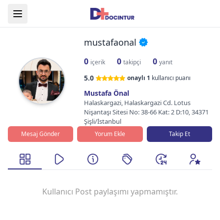
mustafaonal
0
0
0
içerik
takipçi
yanıt
5.0
onaylı
1
kullanıcı puanı
Mustafa Önal
Halaskargazi, Halaskargazi Cd. Lotus
Nişantaşı Sitesi No: 38-66 Kat: 2 D:10, 34371
Şişli/İstanbul
Mesaj Gönder
Yorum Ekle
Takip Et
Kullanıcı Post paylaşımı yapmamıştır.