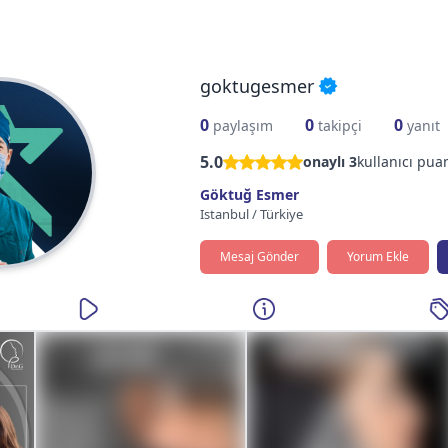
goktugesmer
0
0
0
paylaşım
takipçi
yanıt
5.0
onaylı
3
kullanıcı pua
Göktuğ Esmer
Istanbul
/
Türkiye
Mesaj Gönder
Yorum Ekle