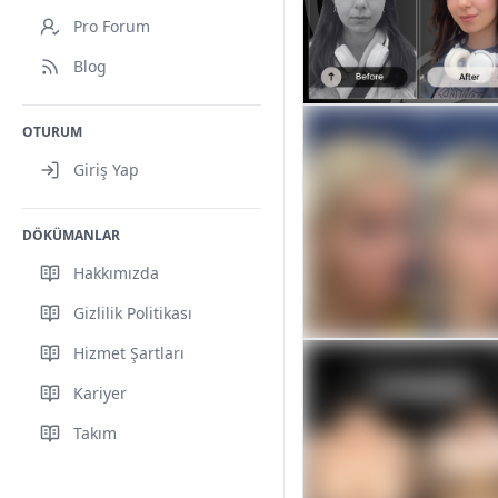
Pro Forum
Blog
OTURUM
Öncesi / Sonrası
Giriş Yap
Bu Post öncesi-sonrası içer
içermektedir.
Kayıt Ol / Giriş Yap
DÖKÜMANLAR
Hakkımızda
Gizlilik Politikası
Hizmet Şartları
Öncesi / Sonrası
Kariyer
Bu Post öncesi-sonrası içer
içermektedir.
Takım
Kayıt Ol / Giriş Yap