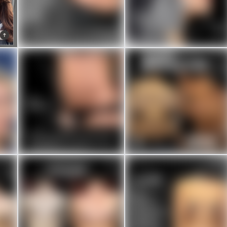
Hassas İçerik
Öncesi / Sonrası
iği
Bu Post hassas içerik içermektedir.
Bu Post öncesi-sonrası içeriği
içermektedir.
Kayıt Ol / Giriş Yap
Kayıt Ol / Giriş Yap
Öncesi / Sonrası
Hassas İçerik
iği
Bu Post öncesi-sonrası içeriği
Bu Post hassas içerik içermektedir.
içermektedir.
Kayıt Ol / Giriş Yap
Kayıt Ol / Giriş Yap