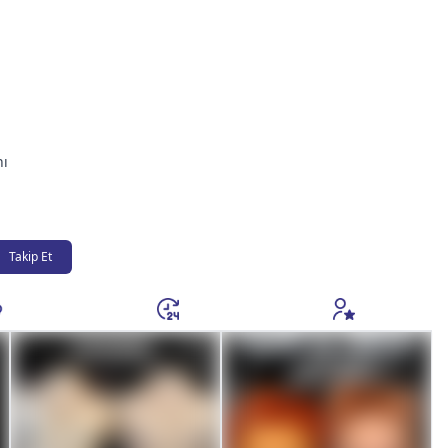
nı
Takip Et